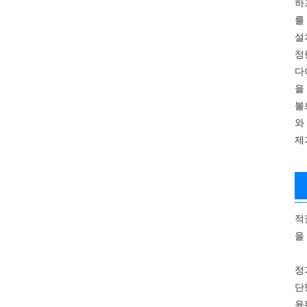
하
를
설
정
다
을
볼
와
제
적
을
정
단
윤