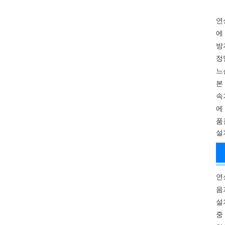
연
에
방
정
느
본
속
에
품
설
연
음
설
중