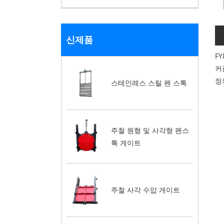
신제품
F
커
정
스테인레스 스틸 펜 스톡
주철 원형 및 사각형 펜스
톡 게이트
주철 사각 수압 게이트