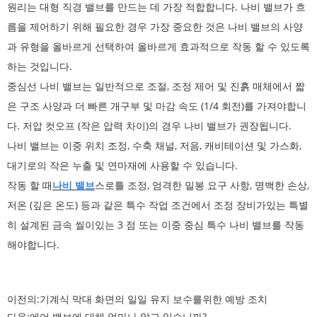
원리는 대형 직경 밸브를 만드는 데 가장 적합합니다. 나비 밸브가 흐
름을 제어하기 위해 필요한 경우 가장 중요한 것은 나비 밸브의 사양
과 유형을 올바르게 선택하여 올바르게 효과적으로 작동 할 수 있도록
하는 것입니다.
중심선 나비 밸브는 일반적으로 조절, 조정 제어 및 진흙 매체에서 짧
은 구조 사양과 더 빠른 개구부 및 마감 속도 (1/4 회전)를 가져야합니
다. 저압 컷오프 (작은 압력 차이)의 경우 나비 밸브가 권장됩니다.
나비 밸브는 이중 위치 조정, 수축 채널, 저음, 캐비테이션 및 가스화,
대기로의 작은 누출 및 연마재에 사용할 수 있습니다.
작동 할 때
나비 밸브
스로틀 조정, 엄격한 밀봉 요구 사항, 명백한 손상,
저온 (깊은 온도) 등과 같은 특수 작업 조건에서 조정 장비가있는 특별
히 설계된 금속 씰이있는 3 점 또는 이중 중심 특수 나비 밸브를 작동
해야합니다.
이전의:
기계식 막대 화면의 일일 유지 보수를위한 예방 조치
다음:
에어 밸브에 대해 얼마나 알고 있습니까?