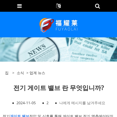
집
>
소식
>
업계 뉴스
전기 게이트 밸브 란 무엇입니까?
●
2024-11-05
●
2
●
나에게 메시지를 남겨주세요
전기
게이트 밸브
전압 및 신호를 통해 게이트 밸브 전기 액추에이터의